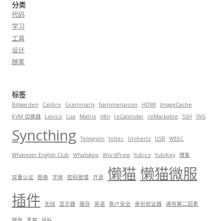
分类
代码
学习
工具
设计
随笔
标签
Bitwarden
Calibre
Grammarly
hammerspoon
HDMI
ImageCache
KVM 切换器
Lexico
Lua
Matrix
n8n
reCalendar
reMarkable
SSH
SVG
Syncthing
Telegram
toltec
Unihertz
USB
WEEC
Whatever English Club
WhatsApp
WordPress
Yubico
YubiKey
博客
懒猫
懒猫微服
双重认证
图像
字体
密码管理
开源
插件
无线
显示器
缓存
英语
账户安全
身份验证器
通用第二因素
键盘
黑莓
鼠标