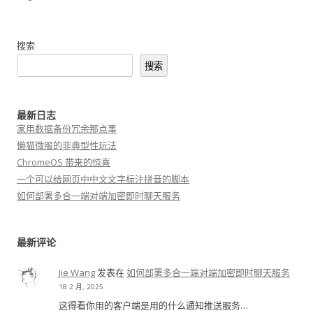
搜索
搜索
最新日志
家用数据备份冗余那点事
懒猫微服的非典型性玩法
ChromeOS 带来的惊喜
一个可以给网页中中文文字标注拼音的脚本
如何部署多合一端对端加密即时聊天服务
最新评论
Jie Wang
发表在
如何部署多合一端对端加密即时聊天服务
18 2 月, 2025
这得看你用的客户端是用的什么通知推送服务…