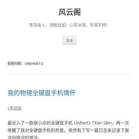
风云阁
笑骂由人，洒脱自如！心若冰清，天塌不惊！
跳
菜单
至
正
文
标签归档：
UNIHERTZ
我的物理全键盘手机情怀
2条回复
最近入了一款很小众的全键盘手机 Unihertz Titan Slim，再一次
唤醒了我对全键盘手机的热爱。突然有了写一篇日志来记录下我
这份情况的想法。