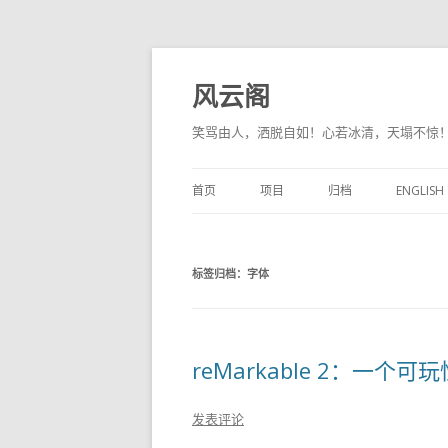
风云阁
笑骂由人，洒脱自如！心若冰清，天塌不惊
首页
项目
归档
ENGLISH
标签归档：
字体
reMarkable 2：一个
发表评论