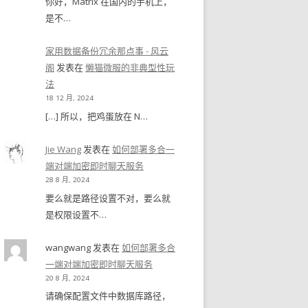
你好，Matrix 在国内的手机上，
是不…
家用数据备份冗余那点事 - 风云
阁
发表在
懒猫微服的非典型性玩
法
18 12 月, 2024
[…] 所以，把鸡蛋放在 N…
Jie Wang
发表在
如何部署多合一
端对端加密即时聊天服务
28 8 月, 2024
要么就是路径设置不对，要么就
是权限设置不…
wangwang
发表在
如何部署多合
一端对端加密即时聊天服务
20 8 月, 2024
请确保配置文件中数据库路径，