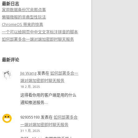
最新日志
家用数据备份冗余那点事
懒猫微服的非典型性玩法
ChromeOS 带来的惊喜
一个可以给网页中中文文字标注拼音的脚本
如何部署多合一端对端加密即时聊天服务
最新评论
Jie Wang
发表在
如何部署多合一
端对端加密即时聊天服务
18 2 月, 2025
这得看你用的客户端是用的什么
通知推送服务…
929355193
发表在
如何部署多合
一端对端加密即时聊天服务
31 1 月, 2025