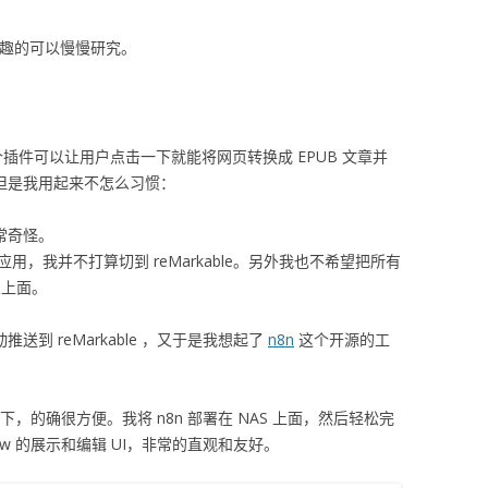
有兴趣的可以慢慢研究。
。这个插件可以让用户点击一下就能将网页转换成 EPUB 文章并
便，但是我用起来不怎么习惯：
非常奇怪。
应用，我并不打算切到 reMarkable。另外我也不希望把所有
书架上面。
送到 reMarkable ，又于是我想起了
n8n
这个开源的工
下，的确很方便。我将 n8n 部署在 NAS 上面，然后轻松完
low 的展示和编辑 UI，非常的直观和友好。