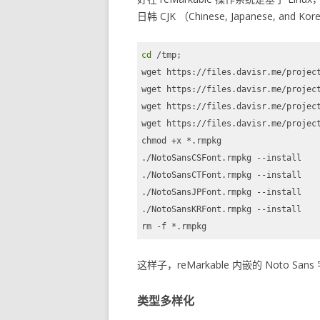
日韩 CJK （Chinese, Japanese, an
cd
 /tmp;

wget https://files.davisr.me/project
wget https://files.davisr.me/project
wget https://files.davisr.me/project
wget https://files.davisr.me/project
chmod +x *.rmpkg

./NotoSansCSFont.rmpkg --install

./NotoSansCTFont.rmpkg --install

./NotoSansJPFont.rmpkg --install

./NotoSansKRFont.rmpkg --install

rm -f *.rmpkg
Code language:
Bash
(
bash
)
这样子，reMarkable 内嵌的 Noto Sa
类型多样化