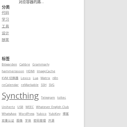
对应容器的路…
分类
代码
学习
工具
设计
随笔
标签
Bitwarden
Calibre
Grammarly
hammerspoon
HDMI
ImageCache
KVM 切换器
Lexico
Lua
Matrix
n8n
reCalendar
reMarkable
SSH
SVG
Syncthing
Telegram
toltec
Unihertz
USB
WEEC
Whatever English Club
WhatsApp
WordPress
Yubico
YubiKey
博客
双重认证
图像
字体
密码管理
开源