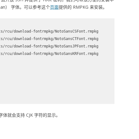
d Korean） 字体。可以参考这个
页面
提供的 RMPKG 来安装。
s/rcu/download-fontrmpkg/NotoSansCSFont.rmpkg

s/rcu/download-fontrmpkg/NotoSansCTFont.rmpkg

s/rcu/download-fontrmpkg/NotoSansJPFont.rmpkg

s/rcu/download-fontrmpkg/NotoSansKRFont.rmpkg

ns 字体就会支持 CJK 字符的显示。