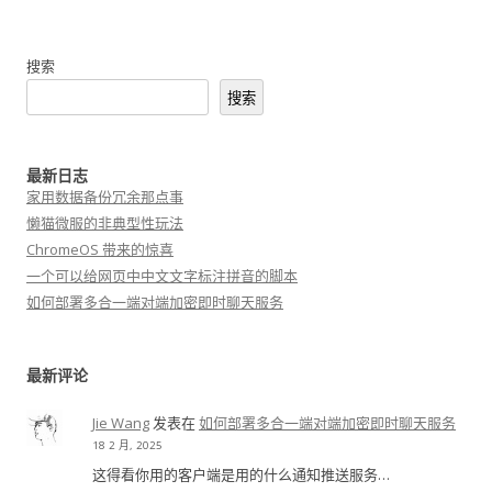
搜索
搜索
最新日志
家用数据备份冗余那点事
懒猫微服的非典型性玩法
ChromeOS 带来的惊喜
一个可以给网页中中文文字标注拼音的脚本
如何部署多合一端对端加密即时聊天服务
最新评论
Jie Wang
发表在
如何部署多合一端对端加密即时聊天服务
18 2 月, 2025
这得看你用的客户端是用的什么通知推送服务…