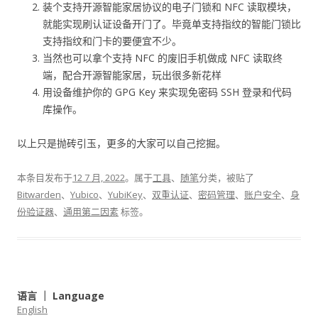
装个支持开源智能家居协议的电子门锁和 NFC 读取模块，
就能实现刷认证设备开门了。毕竟单支持指纹的智能门锁比
支持指纹和门卡的要便宜不少。
当然也可以拿个支持 NFC 的废旧手机做成 NFC 读取终
端，配合开源智能家居，玩出很多新花样
用设备维护你的 GPG Key 来实现免密码 SSH 登录和代码
库操作。
以上只是抛砖引玉，更多的大家可以自己挖掘。
本条目发布于
12 7 月, 2022
。属于
工具
、
随笔
分类，被贴了
Bitwarden
、
Yubico
、
YubiKey
、
双重认证
、
密码管理
、
账户安全
、
身
份验证器
、
通用第二因素
标签。
语言 ｜ Language
English