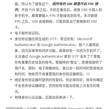
面。所以为了避免这个，
我所有的 SIM 都是开启 PIN 锁
的
。开启 PIN 锁之后，手机在重启后，或者 SIM 卡插入到
新手机中，都需要输入 PIN 才能接收到信号。多次输错
PIN 之后，SIM 会被销毁，只能到营业厅更换新的 SIM
卡。
电子邮件验证码。
身份验证器应用生成的 OTP，常见的有：Microsoft
Authenticator 和 Google Authenticator。我个人推荐前
者，因为前者带有同步功能。我曾经有一次因为手机坏了，
无法通过 Google Authenticator 拿到 OTP 丢失了个里面
存有重要历史信息的账号。客服特别“敬业”，即便我提供了
用户名、密码、电子邮箱地址、我过去一段时间的登录地点
和时间，他依然不肯重置我的身份验证器绑定。🤦‍♂️
绑定身份验证器时提供的恢复码。务必保存好，除非你确定
不会丢失验证器绑定，否则就有可能出现我上次发生的情
况。
物理身份认证设备。后面会简单讲一下。
回到前面第一个问题：如何最大限度避免 Bitwarden 被盗？请务