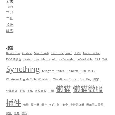
分类
代码
学习
工具
设计
随笔
标签
Bitwarden
Calibre
Grammarly
hammerspoon
HDMI
ImageCache
KVM 切换器
Lexico
Lua
Matrix
n8n
reCalendar
reMarkable
SSH
SVG
Syncthing
Telegram
toltec
Unihertz
USB
WEEC
Whatever English Club
WhatsApp
WordPress
Yubico
YubiKey
博客
懒猫
懒猫微服
双重认证
图像
字体
密码管理
开源
插件
无线
显示器
缓存
英语
账户安全
身份验证器
通用第二因素
键盘
黑莓
鼠标