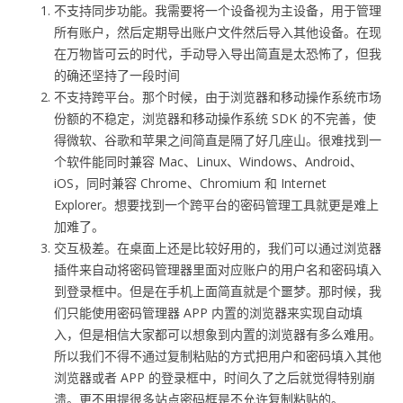
不支持同步功能。我需要将一个设备视为主设备，用于管理
所有账户，然后定期导出账户文件然后导入其他设备。在现
在万物皆可云的时代，手动导入导出简直是太恐怖了，但我
的确还坚持了一段时间
不支持跨平台。那个时候，由于浏览器和移动操作系统市场
份额的不稳定，浏览器和移动操作系统 SDK 的不完善，使
得微软、谷歌和苹果之间简直是隔了好几座山。很难找到一
个软件能同时兼容 Mac、Linux、Windows、Android、
iOS，同时兼容 Chrome、Chromium 和 Internet
Explorer。想要找到一个跨平台的密码管理工具就更是难上
加难了。
交互极差。在桌面上还是比较好用的，我们可以通过浏览器
插件来自动将密码管理器里面对应账户的用户名和密码填入
到登录框中。但是在手机上面简直就是个噩梦。那时候，我
们只能使用密码管理器 APP 内置的浏览器来实现自动填
入，但是相信大家都可以想象到内置的浏览器有多么难用。
所以我们不得不通过复制粘贴的方式把用户和密码填入其他
浏览器或者 APP 的登录框中，时间久了之后就觉得特别崩
溃。更不用提很多站点密码框是不允许复制粘贴的。