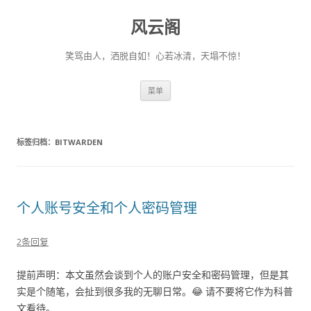
风云阁
笑骂由人，洒脱自如！心若冰清，天塌不惊！
跳
菜单
至
正
文
标签归档：
BITWARDEN
个人账号安全和个人密码管理
2条回复
提前声明：本文虽然会谈到个人的账户安全和密码管理，但是其
实是个随笔，会扯到很多我的无聊日常。😂 请不要将它作为科普
文看待。