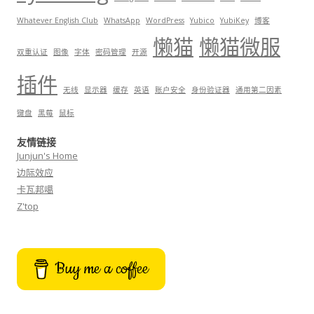
Whatever English Club
WhatsApp
WordPress
Yubico
YubiKey
博客
懒猫
懒猫微服
双重认证
图像
字体
密码管理
开源
插件
无线
显示器
缓存
英语
账户安全
身份验证器
通用第二因素
键盘
黑莓
鼠标
友情链接
Junjun's Home
边际效应
卡瓦邦噶
Z'top
Buy me a coffee