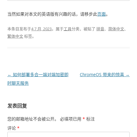
当然如果对本文的英语版有兴趣的话，请移步此
页面
。
本条目发布于
4 7 月, 2023
。属于
工具
分类，被贴了
拼音
、
简体中文
、
繁体中文
标签。
文
←
如何部署多合一端对端加密即
ChromeOS 带来的惊喜
→
章
时聊天服务
导
航
发表回复
您的邮箱地址不会被公开。
必填项已用
*
标注
评论
*