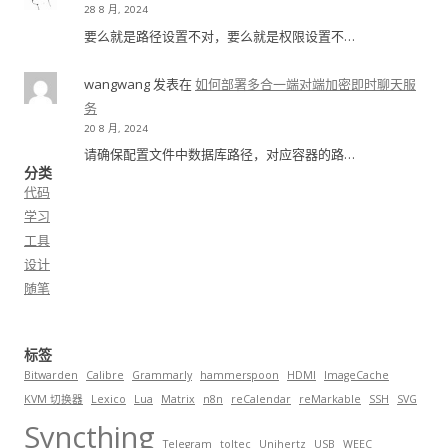
28 8 月, 2024
要么就是路径设置不对，要么就是权限设置不…
wangwang
发表在
如何部署多合一端对端加密即时聊天服
务
20 8 月, 2024
请确保配置文件中数据库路径，对应容器的路…
分类
代码
学习
工具
设计
随笔
标签
Bitwarden
Calibre
Grammarly
hammerspoon
HDMI
ImageCache
KVM 切换器
Lexico
Lua
Matrix
n8n
reCalendar
reMarkable
SSH
SVG
Syncthing
Telegram
toltec
Unihertz
USB
WEEC