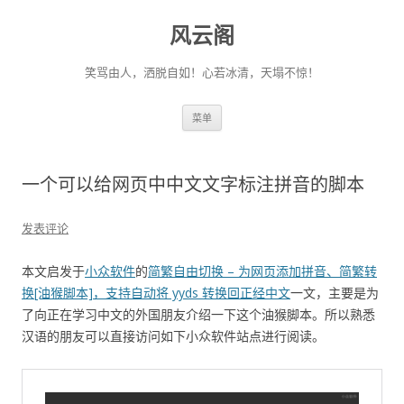
风云阁
笑骂由人，洒脱自如！心若冰清，天塌不惊！
跳
菜单
至
正
文
一个可以给网页中中文文字标注拼音的脚本
发表评论
本文启发于
小众软件
的
简繁自由切换 – 为网页添加拼音、简繁转
换[油猴脚本]，支持自动将 yyds 转换回正经中文
一文，主要是为
了向正在学习中文的外国朋友介绍一下这个油猴脚本。所以熟悉
汉语的朋友可以直接访问如下小众软件站点进行阅读。